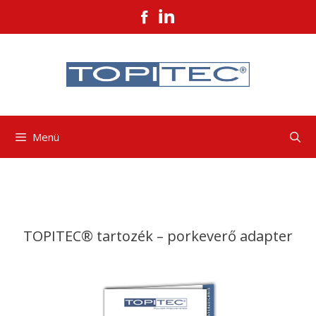
Kilépés
a
tartalomba
Menü
TOPITEC® tartozék – porkeverő adapter